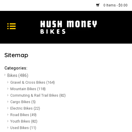
0 Items - $0.00
Bikes
Goods
Sitemap
Repairs
Categories:
Bikes
(486)
Gift Cards
Gravel & Cross Bikes
(164)
Mountain Bikes
(118)
Shhhh
Commuting & Rail Trail Bikes
(82)
Cargo Bikes
(5)
Electric Bikes
(22)
Road Bikes
(49)
Youth Bikes
(82)
Used Bikes
(11)